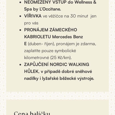
NEOMEZENÝ VSTUP do Wellness &
Spa by L’Occitane.
VÍŘIVKA
ve věžičce na 30 minut jen
pro vás
PRONÁJEM ZÁMECKÉHO
KABRIOLETU Mercedes Benz
E
(duben- říjen), pronájem je zdarma,
zaplatíte pouze symbolické
kilometrovné (25 Kč/km).
ZAPŮJČENÍ NORDIC WALKING
HŮLEK, v případě dobré sněhové
nadílky i lyžařské běžecké výstroje.
Cena balíčku