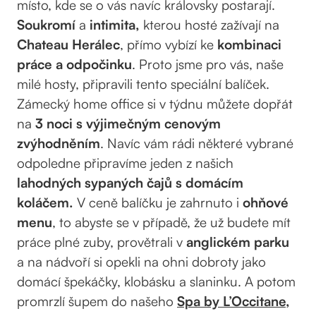
místo, kde se o vás navíc královsky postarají.
Soukromí
a
intimita,
kterou hosté zažívají na
Chateau Herálec
, přímo vybízí ke
kombinaci
práce a odpočinku
. Proto jsme pro vás, naše
milé hosty, připravili tento speciální balíček.
Zámecký home office si v týdnu můžete dopřát
na
3 noci s výjimečným cenovým
zvýhodněním
. Navíc vám rádi některé vybrané
odpoledne připravíme jeden z našich
lahodných sypaných čajů s domácím
koláčem.
V ceně balíčku je zahrnuto i
ohňové
menu
, to abyste se v případě, že už budete mít
práce plné zuby, provětrali v
anglickém parku
a na nádvoří si opekli na ohni dobroty jako
domácí špekáčky, klobásku a slaninku. A potom
promrzlí šupem do našeho
Spa by L’Occitane
,