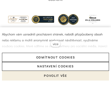
Abychom vám usnadnili procházení stránek, nabídli přizpůsobený obsah
nebo reklamu a mohli anonymně analyzovat návštěvnost, využíváme
více
soubory cookies, které sdílíme se svými partnery pro sociální média, inzerci
a analýzu. Jejich nastavení upravíte odkazem "Nastavení cookies" a kdykoliv
ODMÍTNOUT COOKIES
jej můžete změnit v patičce webu. Podrobnější informace najdete v našich
Zásadách ochrany osobních údajů a používání souborů cookies. Souhlasíte
NASTAVENÍ COOKIES
s používáním cookies?
POVOLIT VŠE