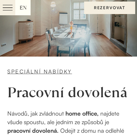
EN
REZERVOVAT
Menu
CS
SPECIÁLNÍ NABÍDKY
Pracovní dovolená
Návodů, jak zvládnout
home office,
najdete
všude spoustu, ale jedním ze způsobů je
pracovní dovolená.
Odejít z domu na odlehlé