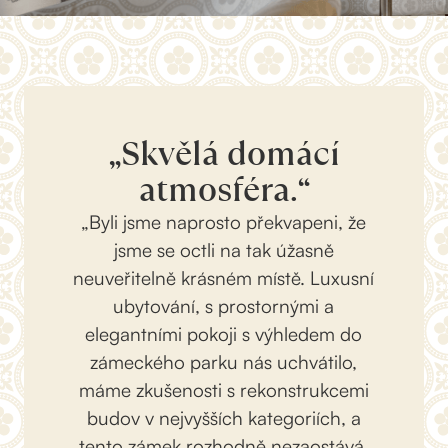
„Skvělá domácí
atmosféra.“
„Byli jsme naprosto překvapeni, že
jsme se octli na tak úžasně
neuveřitelně krásném místě. Luxusní
ubytování, s prostornými a
elegantními pokoji s výhledem do
zámeckého parku nás uchvátilo,
máme zkušenosti s rekonstrukcemi
budov v nejvyšších kategoriích, a
tento zámek rozhodně nezaostává.